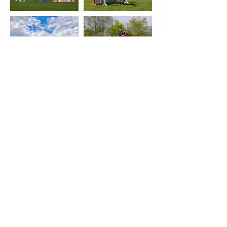
LONGIERHALLE
Eine separate Longierhalle mit 16m Durchmesser wurde
Anfang 2019 fertiggestellt. Der Longierzirkel verfügt
über ausreichend Beleuchtung und eine
Bewässerungsanlage, sodass die Pferde hier zu jeder
Jahreszeit gymnastiziert werden können.